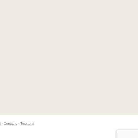
d
·
Contacto
·
Texxto.ai