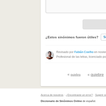
¿Estos sinónimos fueron útiles?
S
Existen sinónimos incorrectos
Revisado por
Fabián Coelho
en novie
Profesional de las letras, licenciado p
Ninguno de los sinónimos present
Otro
«
quiebre
«
quiebra
Acerca de nosotros
·
¿Encontraste un error?
·
Sugerir 
Diccionario de Sinónimos Online
de español.