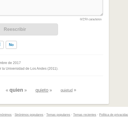
í
No
mbre de 2017
or la Universidad de Los Andes (2011).
ados me ayudó
quien
quieto
»
«
»
»
quietud
sinónimos
·
Sinónimos populares
·
Temas populares
·
Temas recientes
·
Política de privacida