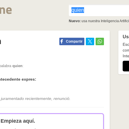
Nuevo:
usa nuestra Inteligencia Artifici
Usa
n
Compartir
Esc
con
Inte
 palabra
quien
:
tecedente expres:
o juramentado recientemente, renunció.
Empieza aquí.