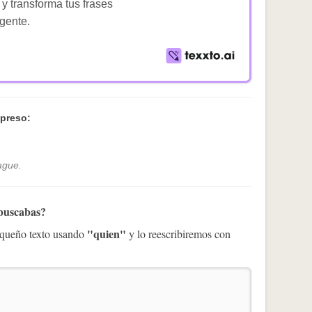
 y transforma tus frases
igente.
preso:
ague.
 buscabas?
"quien"
pequeño texto usando
y lo reescribiremos con