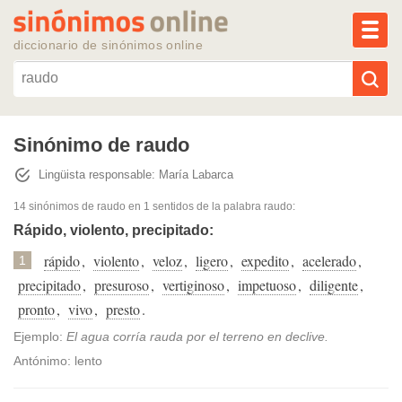
MEN
diccionario de sinónimos online
Reescribir texto con IA
Sinónimo de raudo
Lingüista responsable: María Labarca
Sinónimos populares
14 sinónimos de raudo
en 1 sentidos de la palabra
raudo
:
Temas populares
Rápido, violento, precipitado:
rápido
,
violento
,
veloz
,
ligero
,
expedito
,
acelerado
,
1
Temas recientes
precipitado
,
presuroso
,
vertiginoso
,
impetuoso
,
diligente
,
pronto
,
vivo
,
presto
.
Ejemplo:
El agua corría rauda por el terreno en declive.
Antónimo: lento