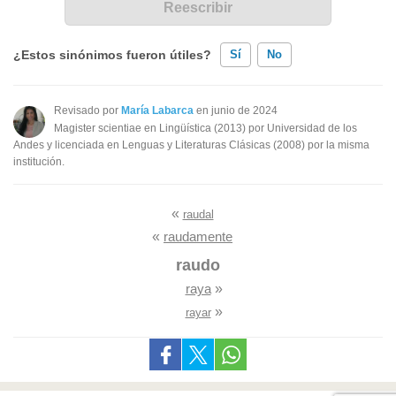
¿Estos sinónimos fueron útiles?
Sí
No
Existen sinónimos incorrectos
Revisado por
María Labarca
en junio de 2024
Magister scientiae en Lingüística (2013) por Universidad de los
Ninguno de los sinónimos presentados me ayudó
Andes y licenciada en Lenguas y Literaturas Clásicas (2008) por la misma
institución.
Otro
«
raudal
«
raudamente
raudo
raya
»
»
rayar