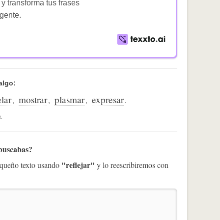
 y transforma tus frases
igente.
algo:
elar
mostrar
plasmar
expresar
,
,
,
.
.
 buscabas?
"reflejar"
pequeño texto usando
y lo reescribiremos con