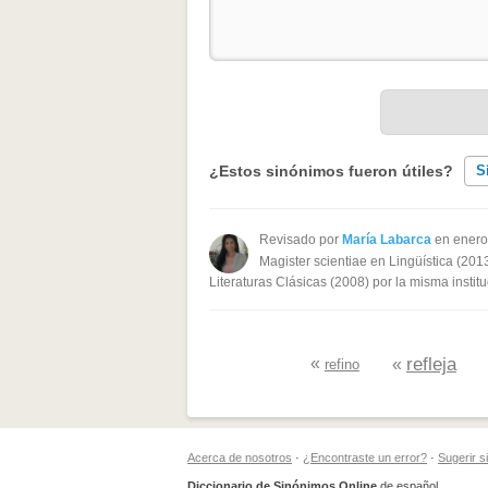
¿Estos sinónimos fueron útiles?
S
Existen sinónimos incorrectos
Revisado por
María Labarca
en enero
Magister scientiae en Lingüística (201
Ninguno de los sinónimos present
Literaturas Clásicas (2008) por la misma institu
Otro
«
refleja
«
refino
Acerca de nosotros
·
¿Encontraste un error?
·
Sugerir 
Diccionario de Sinónimos Online
de español.