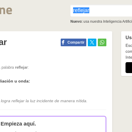
Nuevo:
usa nuestra Inteligencia Artifici
Usa
ar
Compartir
Esc
con
Inte
a palabra
reflejar
:
diación u onda:
logra reflejar la luz incidente de manera nítida.
Empieza aquí.