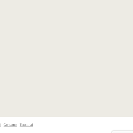
d
·
Contacto
·
Texxto.ai