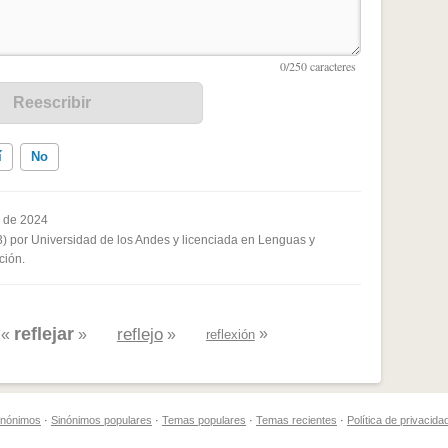
í
No
 de 2024
3) por Universidad de los Andes y licenciada en Lenguas y
ados me ayudó
ción.
reflejar
reflejo
»
«
»
»
reflexión
sinónimos
·
Sinónimos populares
·
Temas populares
·
Temas recientes
·
Política de privacida