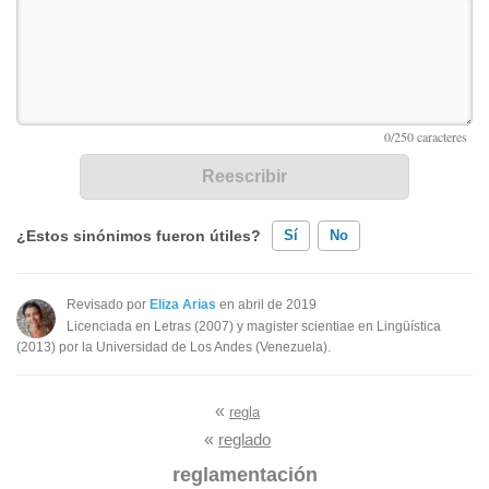
¿Estos sinónimos fueron útiles?
Sí
No
Existen sinónimos incorrectos
Revisado por
Eliza Arias
en abril de 2019
Licenciada en Letras (2007) y magister scientiae en Lingüística
Ninguno de los sinónimos presentados me ayudó
(2013) por la Universidad de Los Andes (Venezuela).
Otro
«
regla
«
reglado
reglamentación