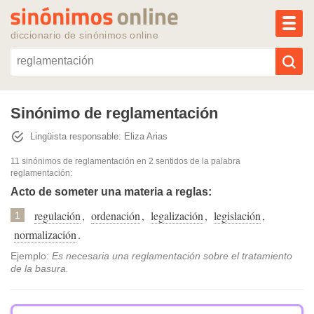
MEN
diccionario de sinónimos online
Reescribir texto con IA
Sinónimo de reglamentación
Lingüista responsable: Eliza Arias
Sinónimos populares
11 sinónimos de reglamentación
en 2 sentidos de la palabra
reglamentación
:
Temas populares
Acto de someter una materia a reglas:
regulación
,
ordenación
,
legalización
,
legislación
,
Temas recientes
1
normalización
.
Ejemplo:
Es necesaria una reglamentación sobre el tratamiento
de la basura.