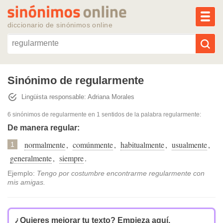
MEN
diccionario de sinónimos online
Reescribir texto con IA
Sinónimo de regularmente
Lingüista responsable: Adriana Morales
Sinónimos populares
6 sinónimos de regularmente
en 1 sentidos de la palabra
regularmente
:
Temas populares
De manera regular:
normalmente
,
comúnmente
,
habitualmente
,
usualmente
,
1
Temas recientes
generalmente
,
siempre
.
Ejemplo:
Tengo por costumbre encontrarme regularmente con
mis amigas.
¿Quieres mejorar tu texto?
Empieza aquí.