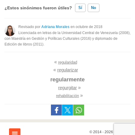
¿Estos sinónimos fueron útiles?
Sí
No
Existen sinónimos incorrectos
Revisado por
Adriana Morales
en octubre de 2018
Licenciada en letras de la Universidad Central de Venezuela (2008),
Ninguno de los sinónimos presentados me ayudó
con Maestría en Gestión y Políticas Culturales (2016) y diplomado de
Edición de libros (2011).
Otro
«
regularidad
«
regularizar
regularmente
regurgitar
»
»
rehabilitación
© 2014 - 2026
7Graus