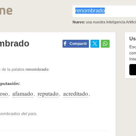
Nuevo:
usa nuestra Inteligencia Artifici
Usa
ombrado
Compartir
Esc
con
Inte
 de la palabra
renombrado
:
eputación:
oso
afamado
reputado
acreditado
,
,
,
,
nombrados del país.