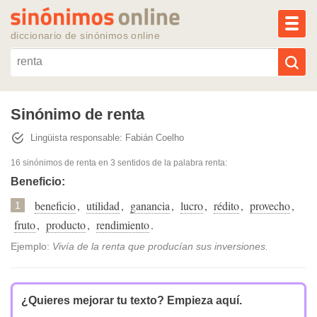
MEN
diccionario de sinónimos online
Reescribir texto con IA
Sinónimo de renta
Lingüista responsable: Fabián Coelho
Sinónimos populares
16 sinónimos de renta
en 3 sentidos de la palabra
renta
:
Temas populares
Beneficio:
beneficio
,
utilidad
,
ganancia
,
lucro
,
rédito
,
provecho
,
1
Temas recientes
fruto
,
producto
,
rendimiento
.
Ejemplo:
Vivía de la renta que producían sus inversiones.
¿Quieres mejorar tu texto?
Empieza aquí.