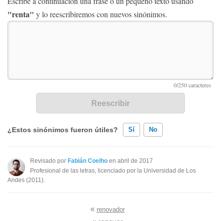
Escribe a continuación una frase o un pequeño texto usando
"renta"
y lo reescribiremos con nuevos sinónimos.
¿Estos sinónimos fueron útiles?
Sí
No
Existen sinónimos incorrectos
Revisado por
Fabián Coelho
en abril de 2017
Profesional de las letras, licenciado por la Universidad de Los
Ninguno de los sinónimos presentados me ayudó
Andes (2011).
Otro
«
renovador