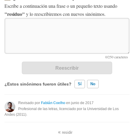
Escribe a continuación una frase o un pequeño texto usando
"residuo"
y lo reescribiremos con nuevos sinónimos.
¿Estos sinónimos fueron útiles?
Sí
No
Existen sinónimos incorrectos
Revisado por
Fabián Coelho
en junio de 2017
Profesional de las letras, licenciado por la Universidad de Los
Ninguno de los sinónimos presentados me ayudó
Andes (2011).
Otro
«
residir