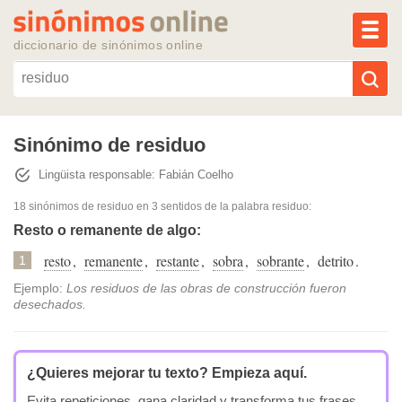
MEN
diccionario de sinónimos online
Reescribir texto con IA
Sinónimo de residuo
Lingüista responsable: Fabián Coelho
Sinónimos populares
18 sinónimos de residuo
en 3 sentidos de la palabra
residuo
:
Temas populares
Resto o remanente de algo:
resto
,
remanente
,
restante
,
sobra
,
sobrante
,
detrito
.
1
Temas recientes
Ejemplo:
Los residuos de las obras de construcción fueron
desechados.
¿Quieres mejorar tu texto?
Empieza aquí.
Evita repeticiones, gana claridad y transforma tus frases