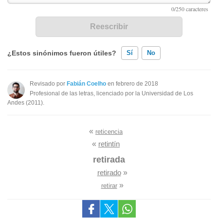
¿Estos sinónimos fueron útiles?
Sí
No
Existen sinónimos incorrectos
Revisado por
Fabián Coelho
en febrero de 2018
Profesional de las letras, licenciado por la Universidad de Los
Ninguno de los sinónimos presentados me ayudó
Andes (2011).
Otro
«
reticencia
«
retintín
retirada
retirado
»
»
retirar