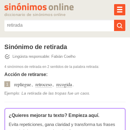
MEN
diccionario de sinónimos online
Reescribir texto con IA
Sinónimo de retirada
Lingüista responsable: Fabián Coelho
Sinónimos populares
4 sinónimos de retirada
en 2 sentidos de la palabra
retirada
:
Temas populares
Acción de retirarse:
repliegue
,
retroceso
,
recogida
.
1
Temas recientes
Ejemplo:
La retirada de las tropas fue un caos.
¿Quieres mejorar tu texto?
Empieza aquí.
Evita repeticiones, gana claridad y transforma tus frases