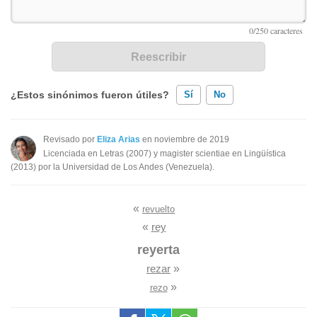
¿Estos sinónimos fueron útiles?
Sí
No
Existen sinónimos incorrectos
Revisado por
Eliza Arias
en noviembre de 2019
Licenciada en Letras (2007) y magister scientiae en Lingüística
Ninguno de los sinónimos presentados me ayudó
(2013) por la Universidad de Los Andes (Venezuela).
Otro
«
revuelto
«
rey
reyerta
rezar
»
»
rezo