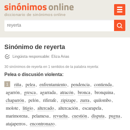
MEN
diccionario de sinónimos online
Reescribir texto con IA
Sinónimo de reyerta
Lingüista responsable: Eliza Arias
Sinónimos populares
30 sinónimos de reyerta
en 1 sentidos de la palabra
reyerta
:
Temas populares
Pelea o discusión violenta:
riña
,
pelea
,
enfrentamiento
,
pendencia
,
contienda
,
1
Temas recientes
agarrón
,
gresca
,
agarrada
,
atracón
,
bronca
,
bronquina
,
chaparrón
,
pelón
,
rifirrafe
,
zipizape
,
zurra
,
quilombo
,
molote
,
litigio
,
altercado
,
altercación
,
escarapela
,
marimorena
,
pelamesa
,
revuelta
,
cuestión
,
disputa
,
pugna
,
atajaperros
,
encontronazo
.