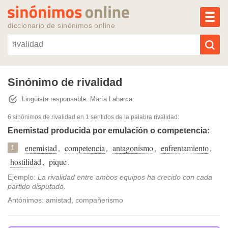
MEN
diccionario de sinónimos online
Reescribir texto con IA
Sinónimo de rivalidad
Lingüista responsable: María Labarca
Sinónimos populares
6 sinónimos de rivalidad
en 1 sentidos de la palabra
rivalidad
:
Temas populares
Enemistad producida por emulación o competencia:
enemistad
,
competencia
,
antagonismo
,
enfrentamiento
,
1
Temas recientes
hostilidad
,
pique
.
Ejemplo:
La rivalidad entre ambos equipos ha crecido con cada
partido disputado.
Antónimos: amistad, compañerismo