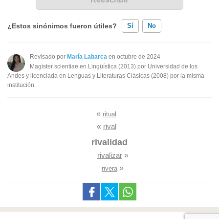
¿Estos sinónimos fueron útiles?
Sí
No
Existen sinónimos incorrectos
Revisado por
María Labarca
en octubre de 2024
Magister scientiae en Lingüística (2013) por Universidad de los
Ninguno de los sinónimos presentados me ayudó
Andes y licenciada en Lenguas y Literaturas Clásicas (2008) por la misma
institución.
Otro
«
ritual
«
rival
rivalidad
rivalizar
»
»
rivera