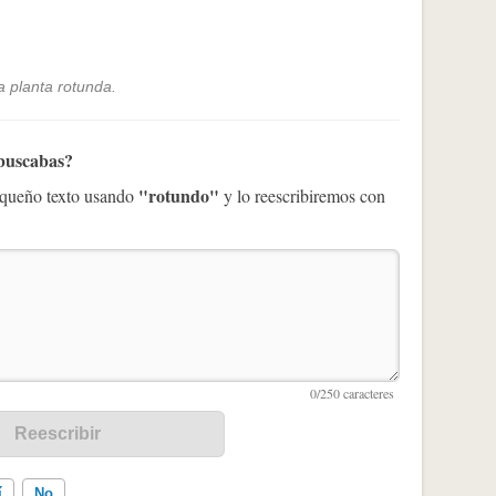
na planta rotunda.
 buscabas?
"rotundo"
pequeño texto usando
y lo reescribiremos con
í
No