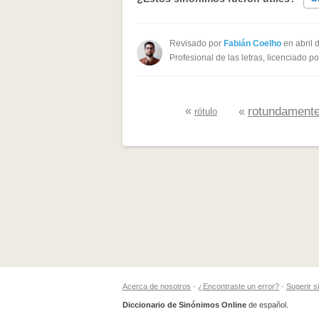
Existen sinónimos incorrectos
Revisado por
Fabián Coelho
en abril 
Profesional de las letras, licenciado p
Ninguno de los sinónimos present
Otro
«
rotundament
«
rótulo
Acerca de nosotros
·
¿Encontraste un error?
·
Sugerir 
Diccionario de Sinónimos Online
de español.