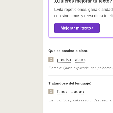
¿Quieres mejorar tu texto?
Evita repeticiones, gana claridad
con sinónimos y reescritura intel
Mejorar mi texto
Que es preciso o claro:
preciso
claro
,
.
2
Ejemplo:
Quise explicarle, con palabras
Tratándose del lenguaje:
lleno
sonoro
,
.
3
Ejemplo:
Sus palabras rotundas resonar