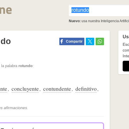
Nuevo:
usa nuestra Inteligencia Artifici
Usa
ndo
Compartir
Esc
con
Inte
 la palabra
rotundo
:
ante
concluyente
contundente
definitivo
,
,
,
,
us afirmaciones.