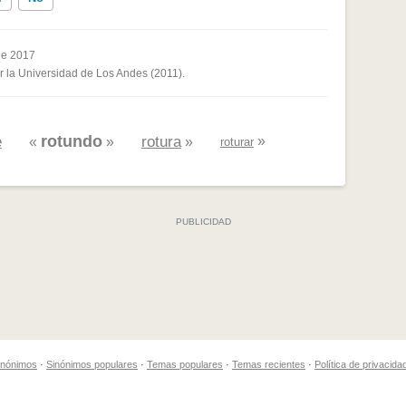
de 2017
or la Universidad de Los Andes (2011).
ados me ayudó
rotundo
e
rotura
»
«
»
»
roturar
sinónimos
·
Sinónimos populares
·
Temas populares
·
Temas recientes
·
Política de privacida