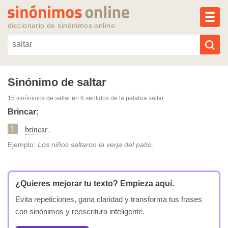
MEN
diccionario de sinónimos online
Reescribir texto con IA
Sinónimo de saltar
15 sinónimos de saltar
en 6 sentidos de la palabra
saltar
:
Sinónimos populares
Brincar:
brincar
.
Temas populares
1
Ejemplo:
Los niños saltaron la verja del patio.
Temas recientes
¿Quieres mejorar tu texto?
Empieza aquí.
Evita repeticiones, gana claridad y transforma tus frases
con sinónimos y reescritura inteligente.