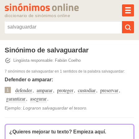
MEN
diccionario de sinónimos online
Reescribir texto con IA
Sinónimo de salvaguardar
Lingüista responsable: Fabián Coelho
Sinónimos populares
7 sinónimos de salvaguardar
en 1 sentidos de la palabra
salvaguardar
:
Temas populares
Defender o amparar:
defender
,
amparar
,
proteger
,
custodiar
,
preservar
,
1
Temas recientes
garantizar
,
asegurar
.
Ejemplo:
Lograron salvaguardar el tesoro.
¿Quieres mejorar tu texto?
Empieza aquí.