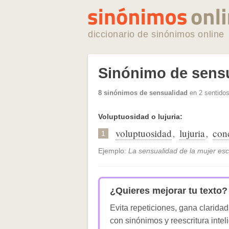
diccionario de sinónimos online
Sinónimo de sens
8 sinónimos de sensualidad
en 2 sentidos
Voluptuosidad o lujuria:
voluptuosidad
lujuria
con
,
,
1
Ejemplo:
La sensualidad de la mujer esc
¿Quieres mejorar tu texto?
Evita repeticiones, gana claridad
con sinónimos y reescritura intel