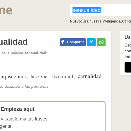
Nuevo:
usa nuestra Inteligencia Artifici
Usa
ualidad
Compartir
Esc
con
 de la palabra
sensualidad
:
Inte
carnalidad
cupiscencia
lascivia
liviandad
,
,
,
.
andalizaba a las puritanas.
Empieza aquí.
 y transforma tus frases
igente.