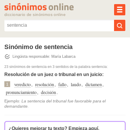
MEN
diccionario de sinónimos online
Reescribir texto con IA
Sinónimo de sentencia
Lingüista responsable: María Labarca
Sinónimos populares
23 sinónimos de sentencia
en 3 sentidos de la palabra
sentencia
:
Temas populares
Resolución de un juez o tribunal en un juicio:
veredicto
,
resolución
,
fallo
,
laudo
,
dictamen
,
1
Temas recientes
pronunciamiento
,
decisión
.
Ejemplo:
La sentencia del tribunal fue favorable para el
demandante.
¿Quieres mejorar tu texto?
Empieza aquí.