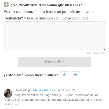
¿No encontraste el sinónimo que buscabas?
4
Escribe a continuación una frase o un pequeño texto usando
"sentencia"
y lo reescribiremos con nuevos sinónimos.
¿Estos sinónimos fueron útiles?
Sí
No
Existen sinónimos incorrectos
Revisado por
María Labarca
en abril de 2024
Magister scientiae en Lingüística (2013) por Universidad de los
Ninguno de los sinónimos presentados me ayudó
Andes y licenciada en Lenguas y Literaturas Clásicas (2008) por la misma
institución.