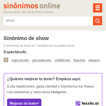
MEN
diccionario de sinónimos online
Reescribir texto con IA
Sinónimo de show
9 sinónimos de show
en 2 sentidos de la palabra
show
:
Sinónimos populares
Espectáculo:
espectáculo
,
presentación
,
exhibición
,
función
,
número
.
Temas populares
1
Temas recientes
¿Quieres mejorar tu texto?
Empieza aquí.
Evita repeticiones, gana claridad y transforma tus frases
con sinónimos y reescritura inteligente.
Mejorar mi texto