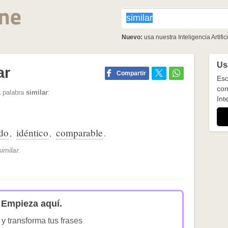
Nuevo:
usa nuestra Inteligencia Artifici
Usa
ar
Compartir
Esc
con
a palabra
similar
:
Inte
do
idéntico
comparable
,
,
.
milar.
Empieza aquí.
 y transforma tus frases