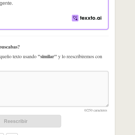
igente.
 buscabas?
"similar"
pequeño texto usando
y lo reescribiremos con