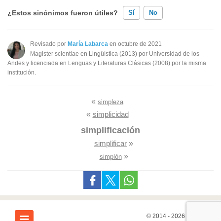
¿Estos sinónimos fueron útiles?
Sí
No
Existen sinónimos incorrectos
Revisado por
María Labarca
en octubre de 2021
Magister scientiae en Lingüística (2013) por Universidad de los
Ninguno de los sinónimos presentados me ayudó
Andes y licenciada en Lenguas y Literaturas Clásicas (2008) por la misma
institución.
Otro
«
simpleza
«
simplicidad
simplificación
simplificar
»
»
simplón
© 2014 - 2026
7Graus