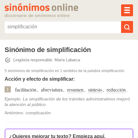
MEN
diccionario de sinónimos online
Reescribir texto con IA
Sinónimo de simplificación
Lingüista responsable: María Labarca
Sinónimos populares
5 sinónimos de simplificación
en 1 sentidos de la palabra
simplificación
:
Temas populares
Acción y efecto de simplificar:
facilitación
,
abreviatura
,
resumen
,
síntesis
,
reducción
.
1
Temas recientes
Ejemplo:
La simplificación de los trámites administrativos mejoró
la atención al público.
Antónimo: complicación
¿Quieres mejorar tu texto?
Empieza aquí.