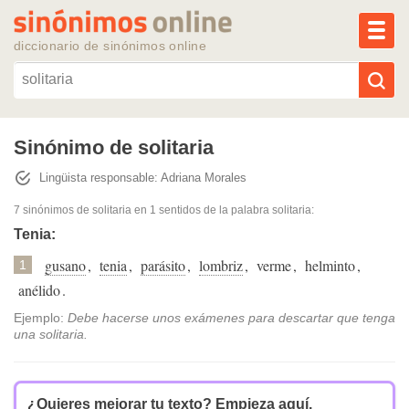
MEN
diccionario de sinónimos online
Reescribir texto con IA
Sinónimo de solitaria
Lingüista responsable: Adriana Morales
Sinónimos populares
7 sinónimos de solitaria
en 1 sentidos de la palabra
solitaria
:
Temas populares
Tenia:
gusano
,
tenia
,
parásito
,
lombriz
,
verme
,
helminto
,
1
Temas recientes
anélido
.
Ejemplo:
Debe hacerse unos exámenes para descartar que tenga
una solitaria.
¿Quieres mejorar tu texto?
Empieza aquí.