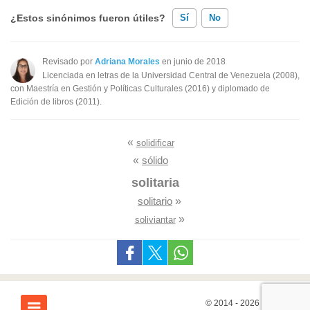
¿Estos sinónimos fueron útiles?
Sí
No
Existen sinónimos incorrectos
Revisado por
Adriana Morales
en junio de 2018
Licenciada en letras de la Universidad Central de Venezuela (2008),
Ninguno de los sinónimos presentados me ayudó
con Maestría en Gestión y Políticas Culturales (2016) y diplomado de
Edición de libros (2011).
Otro
«
solidificar
«
sólido
solitaria
solitario
»
»
soliviantar
© 2014 - 2026
7Graus