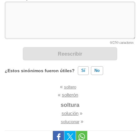
¿Estos sinónimos fueron útiles?
Sí
No
«
soltero
Existen sinónimos incorrectos
«
solterón
Ninguno de los sinónimos presentados me ayudó
soltura
solución
»
Otro
»
solucionar