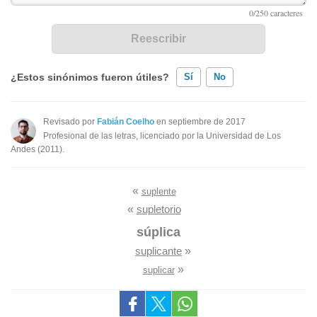
¿Estos sinónimos fueron útiles?
Sí
No
Existen sinónimos incorrectos
Revisado por
Fabián Coelho
en septiembre de 2017
Profesional de las letras, licenciado por la Universidad de Los
Ninguno de los sinónimos presentados me ayudó
Andes (2011).
Otro
«
suplente
«
supletorio
súplica
suplicante
»
»
suplicar