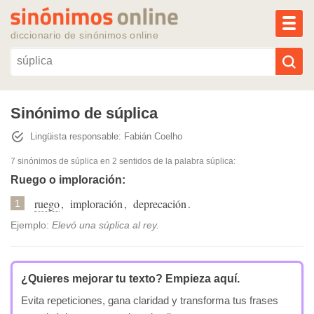
MEN
diccionario de sinónimos online
Reescribir texto con IA
Sinónimo de súplica
Lingüista responsable: Fabián Coelho
Sinónimos populares
7 sinónimos de súplica
en 2 sentidos de la palabra
súplica
:
Temas populares
Ruego o imploración:
ruego
,
imploración
,
deprecación
.
1
Temas recientes
Ejemplo:
Elevó una súplica al rey.
¿Quieres mejorar tu texto?
Empieza aquí.
Evita repeticiones, gana claridad y transforma tus frases