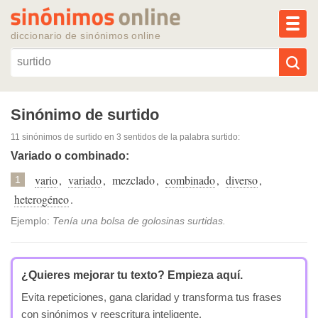
MEN
diccionario de sinónimos online
Reescribir texto con IA
Sinónimo de surtido
11 sinónimos de surtido
en 3 sentidos de la palabra
surtido
:
Sinónimos populares
Variado o combinado:
vario
,
variado
,
mezclado
,
combinado
,
diverso
,
Temas populares
1
heterogéneo
.
Temas recientes
Ejemplo:
Tenía una bolsa de golosinas surtidas.
¿Quieres mejorar tu texto?
Empieza aquí.
Evita repeticiones, gana claridad y transforma tus frases
con sinónimos y reescritura inteligente.