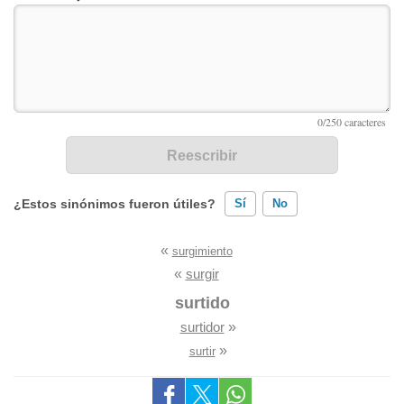
¿Estos sinónimos fueron útiles?
Sí
No
«
surgimiento
Existen sinónimos incorrectos
«
surgir
Ninguno de los sinónimos presentados me ayudó
surtido
surtidor
»
Otro
»
surtir