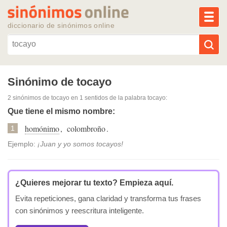
MEN
diccionario de sinónimos online
Reescribir texto con IA
Sinónimo de tocayo
2 sinónimos de tocayo
en 1 sentidos de la palabra
tocayo
:
Sinónimos populares
Que tiene el mismo nombre:
homónimo
,
colombroño
.
Temas populares
1
Ejemplo:
¡Juan y yo somos tocayos!
Temas recientes
¿Quieres mejorar tu texto?
Empieza aquí.
Evita repeticiones, gana claridad y transforma tus frases
con sinónimos y reescritura inteligente.