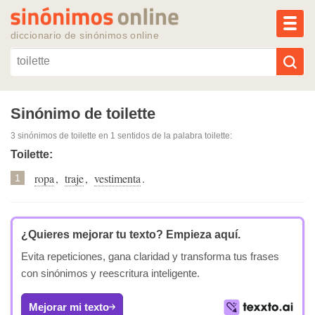
MEN
diccionario de sinónimos online
Reescribir texto con IA
Sinónimo de toilette
3 sinónimos de toilette
en 1 sentidos de la palabra
toilette
:
Sinónimos populares
Toilette:
ropa
,
traje
,
vestimenta
.
Temas populares
1
Temas recientes
¿Quieres mejorar tu texto?
Empieza aquí.
Evita repeticiones, gana claridad y transforma tus frases
con sinónimos y reescritura inteligente.
Mejorar mi texto