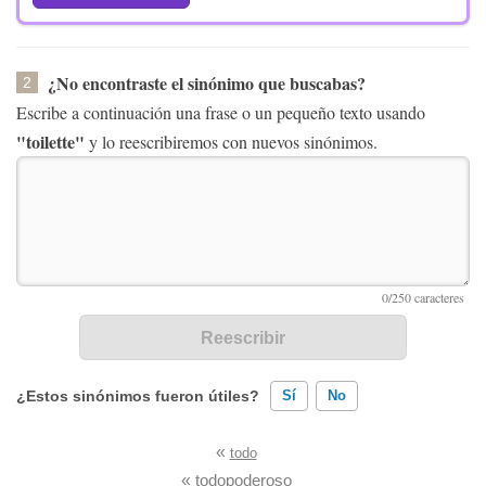
¿No encontraste el sinónimo que buscabas?
2
Escribe a continuación una frase o un pequeño texto usando
"toilette"
y lo reescribiremos con nuevos sinónimos.
¿Estos sinónimos fueron útiles?
Sí
No
«
todo
Existen sinónimos incorrectos
«
todopoderoso