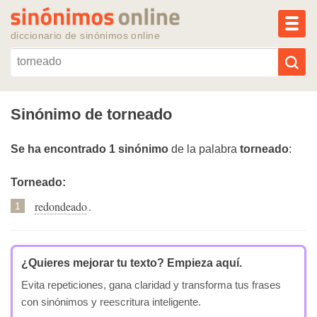
MEN
diccionario de sinónimos online
Reescribir texto con IA
Sinónimo de torneado
Sinónimos populares
Se ha encontrado 1 sinónimo
de la palabra
torneado
:
Temas populares
Torneado:
redondeado
.
1
Temas recientes
¿Quieres mejorar tu texto?
Empieza aquí.
Evita repeticiones, gana claridad y transforma tus frases
con sinónimos y reescritura inteligente.