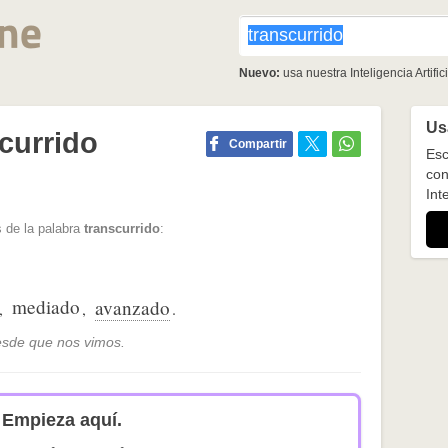
Nuevo:
usa nuestra Inteligencia Artifici
Usa
currido
Compartir
Esc
con
Inte
 de la palabra
transcurrido
:
mediado
avanzado
,
,
.
esde que nos vimos.
Empieza aquí.