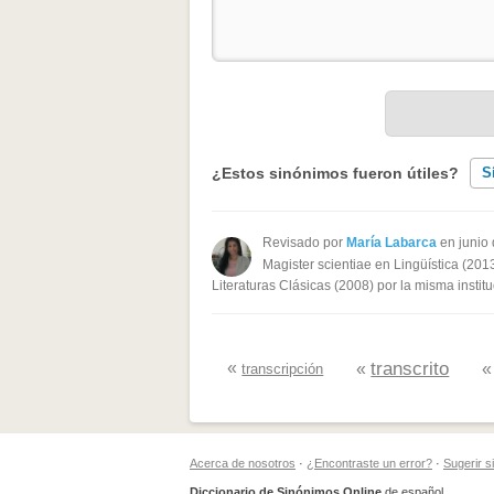
¿Estos sinónimos fueron útiles?
S
Existen sinónimos incorrectos
Revisado por
María Labarca
en junio
Magister scientiae en Lingüística (201
Ninguno de los sinónimos present
Literaturas Clásicas (2008) por la misma institu
Otro
«
transcrito
«
transcripción
Acerca de nosotros
·
¿Encontraste un error?
·
Sugerir 
Diccionario de Sinónimos Online
de español.