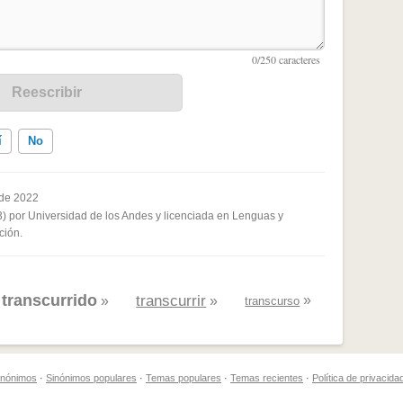
í
No
 de 2022
3) por Universidad de los Andes y licenciada en Lenguas y
ados me ayudó
ción.
transcurrido
transcurrir
»
«
»
»
transcurso
sinónimos
·
Sinónimos populares
·
Temas populares
·
Temas recientes
·
Política de privacida