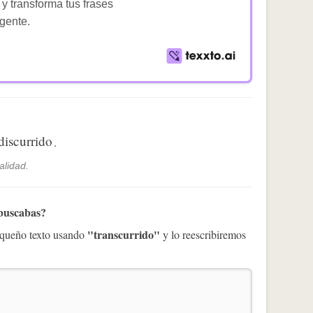
 y transforma tus frases
igente.
discurrido
.
alidad.
 buscabas?
"transcurrido"
pequeño texto usando
y lo reescribiremos