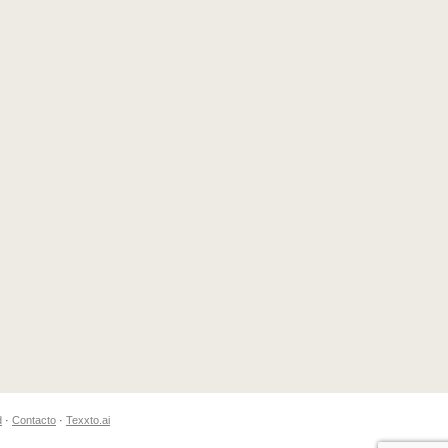
d
·
Contacto
·
Texxto.ai