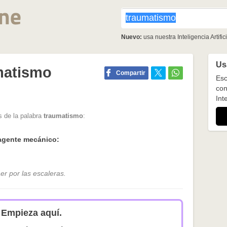
Nuevo:
usa nuestra Inteligencia Artifici
Usa
matismo
Compartir
Esc
con
Inte
s de la palabra
traumatismo
:
agente mecánico:
er por las escaleras.
Empieza aquí.