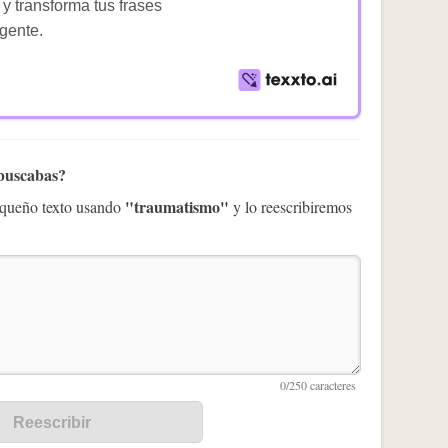
 y transforma tus frases
igente.
 buscabas?
"traumatismo"
pequeño texto usando
y lo reescribiremos