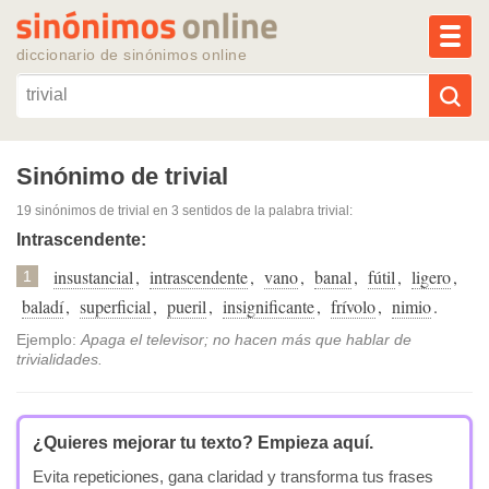
MEN
diccionario de sinónimos online
Reescribir texto con IA
Sinónimo de trivial
19 sinónimos de trivial
en 3 sentidos de la palabra
trivial
:
Sinónimos populares
Intrascendente:
insustancial
,
intrascendente
,
vano
,
banal
,
fútil
,
ligero
,
Temas populares
1
baladí
,
superficial
,
pueril
,
insignificante
,
frívolo
,
nimio
.
Temas recientes
Ejemplo:
Apaga el televisor; no hacen más que hablar de
trivialidades.
¿Quieres mejorar tu texto?
Empieza aquí.
Evita repeticiones, gana claridad y transforma tus frases