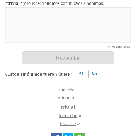
"trivial"
y lo reescribiremos con nuevos sinónimos.
¿Estos sinónimos fueron útiles?
Sí
No
«
triunfar
Existen sinónimos incorrectos
«
triunfo
Ninguno de los sinónimos presentados me ayudó
trivial
trivialidad
»
Otro
»
trivializar