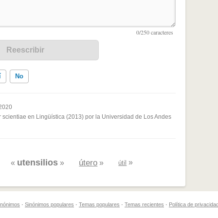
í
No
2020
 scientiae en Lingüística (2013) por la Universidad de Los Andes
ados me ayudó
utensilios
útero
»
«
»
»
útil
sinónimos
·
Sinónimos populares
·
Temas populares
·
Temas recientes
·
Política de privacida