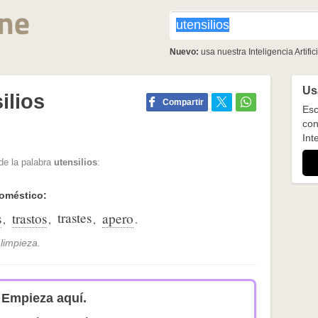
Nuevo:
usa nuestra Inteligencia Artifici
Usa
ilios
Compartir
Esc
con
Inte
de la palabra
utensilios
:
doméstico:
trastes
s
trastos
apero
,
,
,
.
 limpieza.
Empieza aquí.