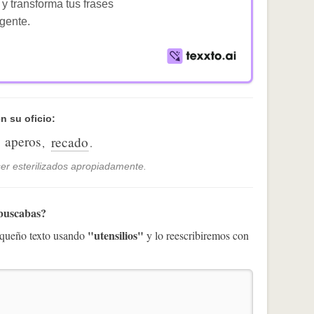
 y transforma tus frases
igente.
n su oficio:
aperos
recado
,
,
.
er esterilizados apropiadamente.
 buscabas?
"utensilios"
pequeño texto usando
y lo reescribiremos con