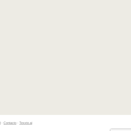
d
·
Contacto
·
Texxto.ai