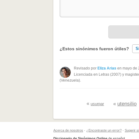
¿Estos sinónimos fueron útiles?
S
Existen sinónimos incorrectos
Revisado por
Eliza Arias
en mayo de 
Licenciada en Letras (2007) y magister
Ninguno de los sinónimos present
(Venezuela).
Otro
«
utensilio
«
usurpar
Acerca de nosotros
·
¿Encontraste un error?
·
Sugerir 
Diccionario de Sinónimos Online
de español.