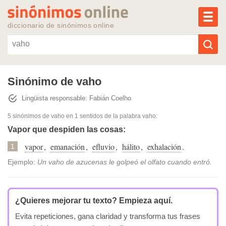
MEN
diccionario de sinónimos online
Reescribir texto con IA
Sinónimo de vaho
Lingüista responsable: Fabián Coelho
Sinónimos populares
5 sinónimos de vaho
en 1 sentidos de la palabra
vaho
:
Temas populares
Vapor que despiden las cosas:
vapor
,
emanación
,
efluvio
,
hálito
,
exhalación
.
1
Temas recientes
Ejemplo:
Un vaho de azucenas le golpeó el olfato cuando entró.
¿Quieres mejorar tu texto?
Empieza aquí.
Evita repeticiones, gana claridad y transforma tus frases