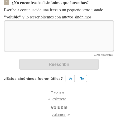
¿No encontraste el sinónimo que buscabas?
4
Escribe a continuación una frase o un pequeño texto usando
"voluble"
y lo reescribiremos con nuevos sinónimos.
¿Estos sinónimos fueron útiles?
Sí
No
«
voltear
Existen sinónimos incorrectos
«
voltereta
Ninguno de los sinónimos presentados me ayudó
voluble
volumen
»
Otro