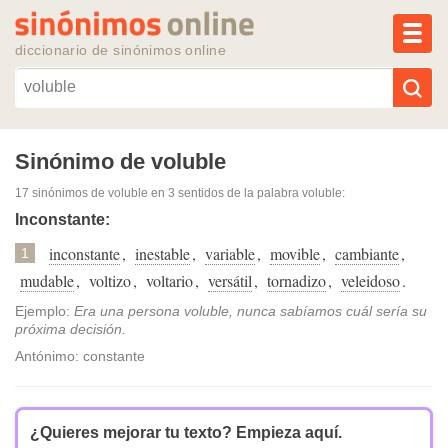
MEN
diccionario de sinónimos online
Reescribir texto con IA
Sinónimo de voluble
17 sinónimos de voluble
en 3 sentidos de la palabra
voluble
:
Sinónimos populares
Inconstante:
inconstante
,
inestable
,
variable
,
movible
,
cambiante
,
Temas populares
1
mudable
,
voltizo
,
voltario
,
versátil
,
tornadizo
,
veleidoso
.
Temas recientes
Ejemplo:
Era una persona voluble, nunca sabíamos cuál sería su
próxima decisión.
Antónimo: constante
¿Quieres mejorar tu texto?
Empieza aquí.