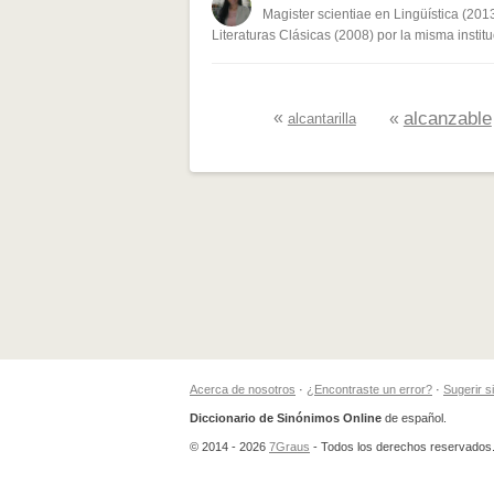
Magister scientiae en Lingüística (201
Ninguno de los sinónimos present
Literaturas Clásicas (2008) por la misma institu
Otro
«
alcanzable
«
alcantarilla
Acerca de nosotros
·
¿Encontraste un error?
·
Sugerir 
Diccionario de Sinónimos Online
de español.
© 2014 - 2026
7Graus
- Todos los derechos reservados