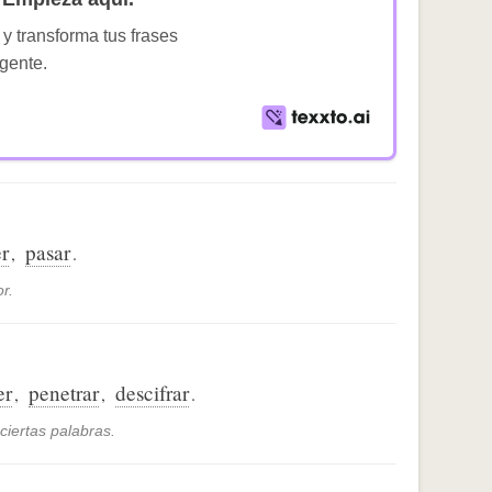
 y transforma tus frases
igente.
r
pasar
,
.
r.
er
penetrar
descifrar
,
,
.
ciertas palabras.