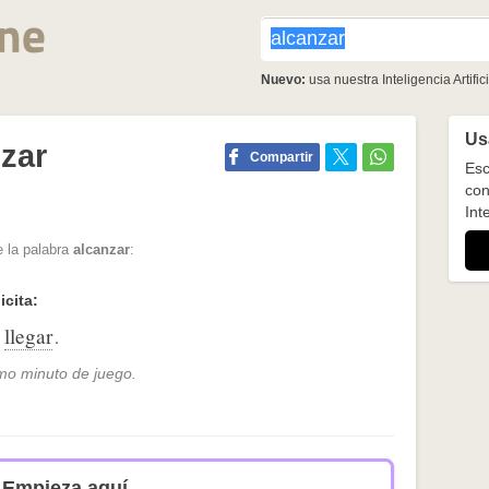
Nuevo:
usa nuestra Inteligencia Artifici
Usa
zar
Compartir
Esc
con
Inte
e la palabra
alcanzar
:
icita:
llegar
.
timo minuto de juego.
Empieza aquí.