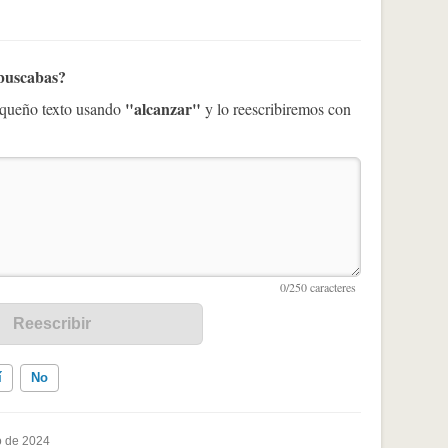
 buscabas?
"alcanzar"
pequeño texto usando
y lo reescribiremos con
í
No
 de 2024