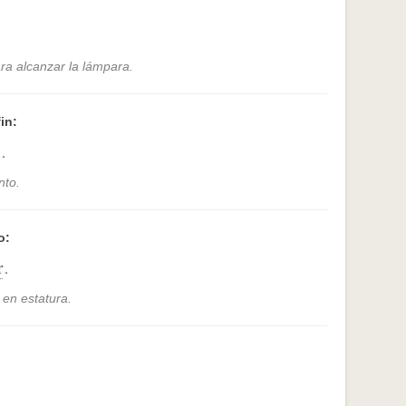
.
ra alcanzar la lámpara.
in:
.
nto.
o:
r
.
 en estatura.