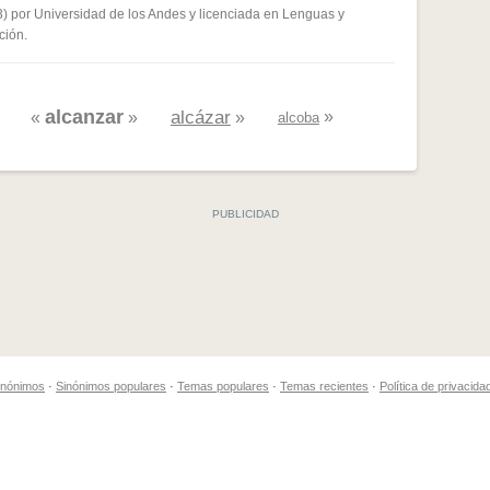
3) por Universidad de los Andes y licenciada en Lenguas y
ados me ayudó
ción.
alcanzar
alcázar
»
«
»
»
alcoba
sinónimos
·
Sinónimos populares
·
Temas populares
·
Temas recientes
·
Política de privacida
.