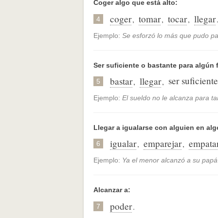
Coger algo que está alto:
coger
tomar
tocar
llegar
,
,
,
4
Ejemplo:
Se esforzó lo más que pudo pa
Ser suficiente o bastante para algún f
ser suficiente
bastar
llegar
,
,
5
Ejemplo:
El sueldo no le alcanza para ta
Llegar a igualarse con alguien en alg
igualar
emparejar
empata
,
,
6
Ejemplo:
Ya el menor alcanzó a su papá
Alcanzar a:
poder
.
7