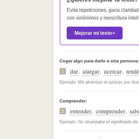
Evita repeticiones, gana claridad
con sinónimos y reescritura intel
Mejorar mi texto
Coger algo para darlo a otra persona:
dar
alargar
acercar
tende
,
,
,
2
Ejemplo:
Me alcanzas el azúcar, por favo
Comprender:
entender
comprender
sab
,
,
3
Ejemplo:
No alcanzaba el significado de 