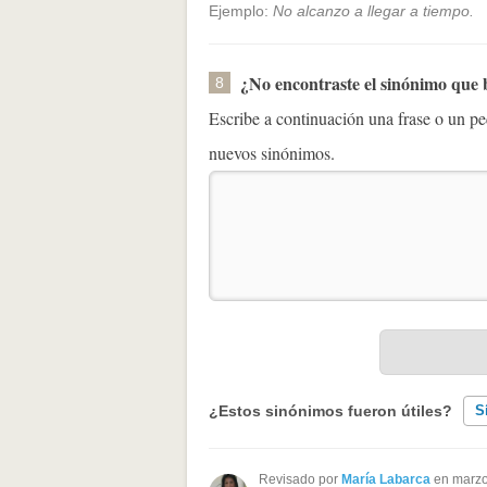
Ejemplo:
No alcanzo a llegar a tiempo.
¿No encontraste el sinónimo que
8
Escribe a continuación una frase o un 
nuevos sinónimos.
¿Estos sinónimos fueron útiles?
S
Existen sinónimos incorrectos
Revisado por
María Labarca
en marzo