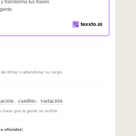
 y transforma tus frases
igente.
.
a de firmar o abandonar su cargo.
tación
cambio
variación
,
,
.
ío hace que la gente se resfríe.
s oficiales: