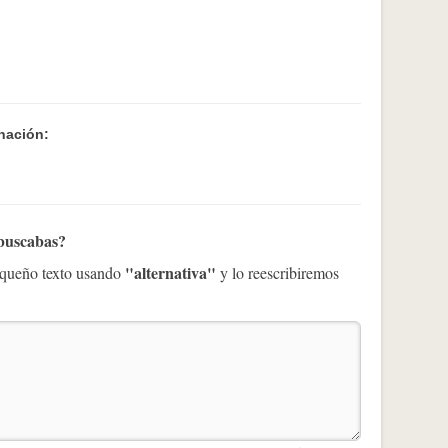
nación:
 buscabas?
"alternativa"
pequeño texto usando
y lo reescribiremos