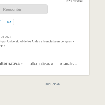
í
No
 de 2024
3) por Universidad de los Andes y licenciada en Lenguas y
ados me ayudó
ción.
alternativa
alternativas
»
»
»
alternativo