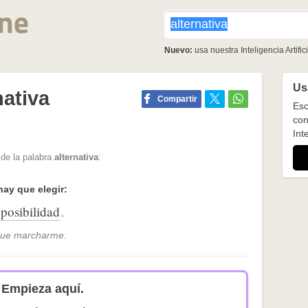
Nuevo:
usa nuestra Inteligencia Artifici
Usa
nativa
Compartir
Esc
con
Inte
 de la palabra
alternativa
:
hay que elegir:
posibilidad
.
 que marcharme.
Empieza aquí.