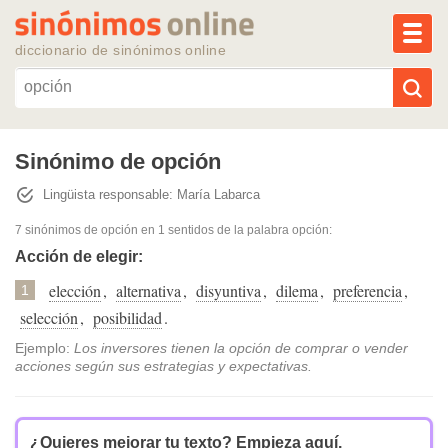
MEN
diccionario de sinónimos online
Reescribir texto con IA
Sinónimo de opción
Lingüista responsable: María Labarca
Sinónimos populares
7 sinónimos de opción
en 1 sentidos de la palabra
opción
:
Temas populares
Acción de elegir:
elección
,
alternativa
,
disyuntiva
,
dilema
,
preferencia
,
1
Temas recientes
selección
,
posibilidad
.
Ejemplo:
Los inversores tienen la opción de comprar o vender
acciones según sus estrategias y expectativas.
¿Quieres mejorar tu texto?
Empieza aquí.