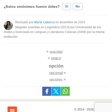
¿Estos sinónimos fueron útiles?
Sí
No
Existen sinónimos incorrectos
Revisado por
María Labarca
en diciembre de 2023
Magister scientiae en Lingüística (2013) por Universidad de los
Ninguno de los sinónimos presentados me ayudó
Andes y licenciada en Lenguas y Literaturas Clásicas (2008) por la misma
institución.
Otro
«
opacidad
«
opaco
opción
opcional
»
»
opciones
© 2014 - 2026
7Graus