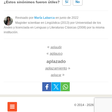
¿Estos sinónimos fueron útiles?
Sí
No
Existen sinónimos incorrectos
Revisado por
María Labarca
en junio de 2022
Magister scientiae en Lingüística (2013) por Universidad de los
Ninguno de los sinónimos presentados me ayudó
Andes y licenciada en Lenguas y Literaturas Clásicas (2008) por la misma
institución.
Otro
«
aplaudir
«
aplauso
aplazado
aplazamiento
»
»
aplazar
© 2014 - 2026
7Graus