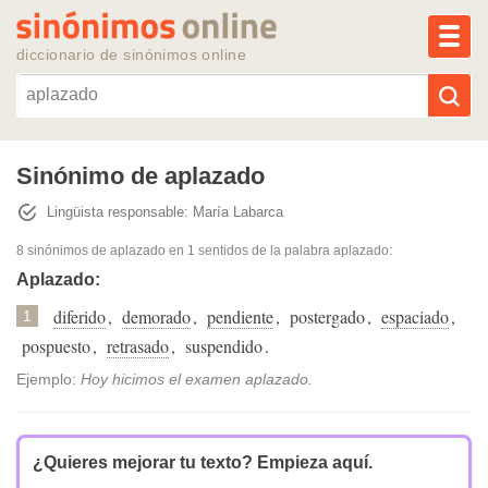
MEN
diccionario de sinónimos online
Reescribir texto con IA
Sinónimo de aplazado
Lingüista responsable: María Labarca
Sinónimos populares
8 sinónimos de aplazado
en 1 sentidos de la palabra
aplazado
:
Temas populares
Aplazado:
diferido
,
demorado
,
pendiente
,
postergado
,
espaciado
,
1
Temas recientes
pospuesto
,
retrasado
,
suspendido
.
Ejemplo:
Hoy hicimos el examen aplazado.
¿Quieres mejorar tu texto?
Empieza aquí.