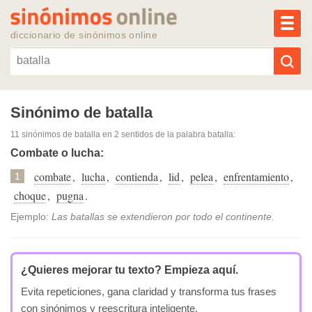
MEN
diccionario de sinónimos online
Reescribir texto con IA
Sinónimo de batalla
11 sinónimos de batalla
en 2 sentidos de la palabra
batalla
:
Sinónimos populares
Combate o lucha:
combate
,
lucha
,
contienda
,
lid
,
pelea
,
enfrentamiento
,
Temas populares
1
choque
,
pugna
.
Temas recientes
Ejemplo:
Las batallas se extendieron por todo el continente.
¿Quieres mejorar tu texto?
Empieza aquí.
Evita repeticiones, gana claridad y transforma tus frases
con sinónimos y reescritura inteligente.