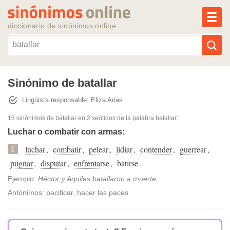
MEN
diccionario de sinónimos online
Reescribir texto con IA
Sinónimo de batallar
Lingüista responsable: Eliza Arias
Sinónimos populares
16 sinónimos de batallar
en 2 sentidos de la palabra
batallar
:
Temas populares
Luchar o combatir con armas:
luchar
,
combatir
,
pelear
,
lidiar
,
contender
,
guerrear
,
1
Temas recientes
pugnar
,
disputar
,
enfrentarse
,
batirse
.
Ejemplo:
Héctor y Aquiles batallaron a muerte.
Antónimos: pacificar, hacer las paces