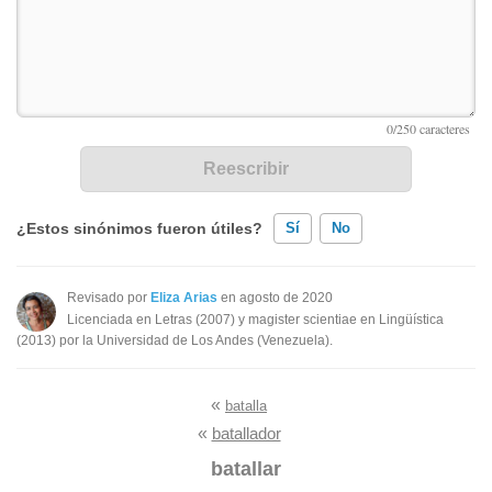
¿Estos sinónimos fueron útiles?
Sí
No
Existen sinónimos incorrectos
Revisado por
Eliza Arias
en agosto de 2020
Licenciada en Letras (2007) y magister scientiae en Lingüística
Ninguno de los sinónimos presentados me ayudó
(2013) por la Universidad de Los Andes (Venezuela).
Otro
«
batalla
«
batallador
batallar