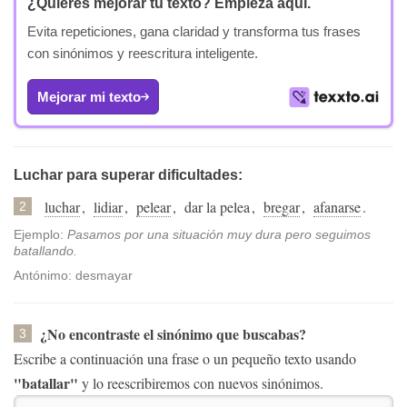
¿Quieres mejorar tu texto?
Empieza aquí.
Evita repeticiones, gana claridad y transforma tus frases
con sinónimos y reescritura inteligente.
Mejorar mi texto
Luchar para superar dificultades:
luchar
,
lidiar
,
pelear
,
dar la pelea
,
bregar
,
afanarse
.
2
Ejemplo:
Pasamos por una situación muy dura pero seguimos
batallando.
Antónimo: desmayar
¿No encontraste el sinónimo que buscabas?
3
Escribe a continuación una frase o un pequeño texto usando
"batallar"
y lo reescribiremos con nuevos sinónimos.