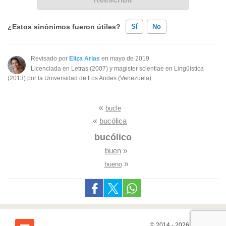
¿Estos sinónimos fueron útiles?
Sí
No
Existen sinónimos incorrectos
Revisado por
Eliza Arias
en mayo de 2019
Licenciada en Letras (2007) y magister scientiae en Lingüística
Ninguno de los sinónimos presentados me ayudó
(2013) por la Universidad de Los Andes (Venezuela).
Otro
«
bucle
«
bucólica
bucólico
buen
»
»
bueno
© 2014 - 2026
7Graus