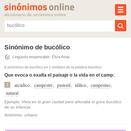
MEN
diccionario de sinónimos online
Reescribir texto con IA
Sinónimo de bucólico
Lingüista responsable: Eliza Arias
Sinónimos populares
6 sinónimos de bucólico
en 1 sentidos de la palabra
bucólico
:
Temas populares
Que evoca o exalta el paisaje o la vida en el camp:
arcádico
,
campestre
,
pastoril
,
idílico
,
campesino
,
1
Temas recientes
natural
.
Ejemplo:
Vivía en la gran ciudad pero añoraba el goce bucólico
de su infancia.
Antónimo: urbano