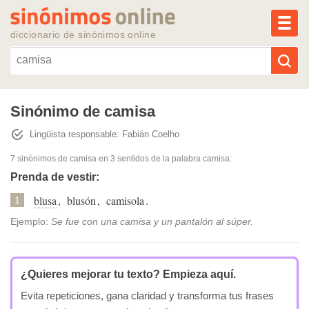
MEN
diccionario de sinónimos online
Reescribir texto con IA
Sinónimo de camisa
Lingüista responsable: Fabián Coelho
Sinónimos populares
7 sinónimos de camisa
en 3 sentidos de la palabra
camisa
:
Temas populares
Prenda de vestir:
blusa
,
blusón
,
camisola
.
1
Temas recientes
Ejemplo:
Se fue con una camisa y un pantalón al súper.
¿Quieres mejorar tu texto?
Empieza aquí.
Evita repeticiones, gana claridad y transforma tus frases