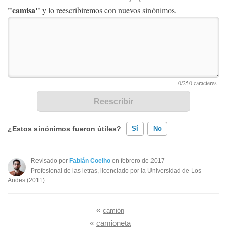
"camisa"
y lo reescribiremos con nuevos sinónimos.
¿Estos sinónimos fueron útiles?
Sí
No
Existen sinónimos incorrectos
Revisado por
Fabián Coelho
en febrero de 2017
Profesional de las letras, licenciado por la Universidad de Los
Ninguno de los sinónimos presentados me ayudó
Andes (2011).
Otro
«
camión
«
camioneta