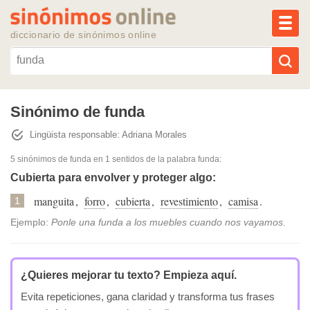
MEN
diccionario de sinónimos online
Reescribir texto con IA
Sinónimo de funda
Lingüista responsable: Adriana Morales
Sinónimos populares
5 sinónimos de funda
en 1 sentidos de la palabra
funda
:
Temas populares
Cubierta para envolver y proteger algo:
manguita
,
forro
,
cubierta
,
revestimiento
,
camisa
.
1
Temas recientes
Ejemplo:
Ponle una funda a los muebles cuando nos vayamos.
¿Quieres mejorar tu texto?
Empieza aquí.
Evita repeticiones, gana claridad y transforma tus frases