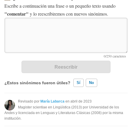
Escribe a continuación una frase o un pequeño texto usando
"comentar"
y lo reescribiremos con nuevos sinónimos.
¿Estos sinónimos fueron útiles?
Sí
No
Existen sinónimos incorrectos
Revisado por
María Labarca
en abril de 2023
Magister scientiae en Lingüística (2013) por Universidad de los
Ninguno de los sinónimos presentados me ayudó
Andes y licenciada en Lenguas y Literaturas Clásicas (2008) por la misma
institución.
Otro