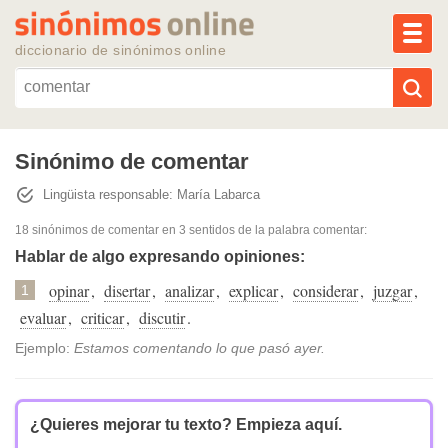
MEN
diccionario de sinónimos online
Reescribir texto con IA
Sinónimo de comentar
Lingüista responsable: María Labarca
Sinónimos populares
18 sinónimos de comentar
en 3 sentidos de la palabra
comentar
:
Temas populares
Hablar de algo expresando opiniones:
opinar
,
disertar
,
analizar
,
explicar
,
considerar
,
juzgar
,
1
Temas recientes
evaluar
,
criticar
,
discutir
.
Ejemplo:
Estamos comentando lo que pasó ayer.
¿Quieres mejorar tu texto?
Empieza aquí.