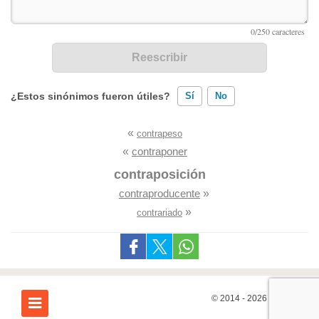
¿Estos sinónimos fueron útiles?
Sí
No
«
contrapeso
Existen sinónimos incorrectos
«
contraponer
Ninguno de los sinónimos presentados me ayudó
contraposición
contraproducente
»
Otro
»
contrariado
© 2014 - 2026
7Graus