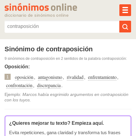
MEN
diccionario de sinónimos online
Reescribir texto con IA
Sinónimo de contraposición
9 sinónimos de contraposición
en 2 sentidos de la palabra
contraposición
:
Sinónimos populares
Oposición:
oposición
,
antagonismo
,
rivalidad
,
enfrentamiento
,
Temas populares
1
confrontación
,
discrepancia
.
Temas recientes
Ejemplo:
Marcos había esgrimido argumentos en contraposición
con los tuyos.
¿Quieres mejorar tu texto?
Empieza aquí.
Evita repeticiones, gana claridad y transforma tus frases