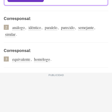
Corresponsal:
análogo
,
idéntico
,
paralelo
,
parecido
,
semejante
,
2
similar
.
Corresponsal:
equivalente
,
homólogo
.
3