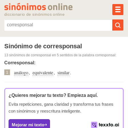
MEN
diccionario de sinónimos online
Reescribir texto con IA
Sinónimo de corresponsal
13 sinónimos de corresponsal
en 5 sentidos de la palabra
corresponsal
:
Sinónimos populares
Corresponsal:
análogo
,
equivalente
,
similar
.
Temas populares
1
Temas recientes
¿Quieres mejorar tu texto?
Empieza aquí.
Evita repeticiones, gana claridad y transforma tus frases
con sinónimos y reescritura inteligente.
Mejorar mi texto