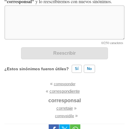
"corresponsal"
y lo reescribiremos con nuevos sinónimos.
¿Estos sinónimos fueron útiles?
Sí
No
«
corresponder
Existen sinónimos incorrectos
«
correspondiente
Ninguno de los sinónimos presentados me ayudó
corresponsal
corretaje
»
Otro
»
correveidile