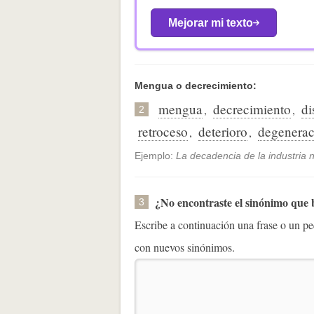
Mejorar mi texto
Mengua o decrecimiento:
mengua
decrecimiento
di
,
,
2
retroceso
deterioro
degenerac
,
,
Ejemplo:
La decadencia de la industria
¿No encontraste el sinónimo que
3
Escribe a continuación una frase o un 
con nuevos sinónimos.