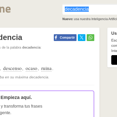
Nuevo:
usa nuestra Inteligencia Artifici
Usa
dencia
Compartir
Esc
con
 de la palabra
decadencia
:
Inte
descenso
ocaso
ruina
,
,
,
.
aba en su máxima decadencia.
Empieza aquí.
 y transforma tus frases
igente.