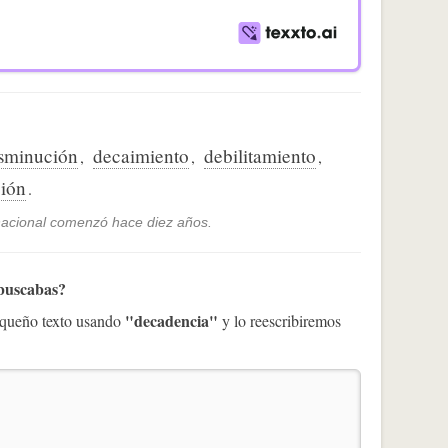
sminución
decaimiento
debilitamiento
,
,
,
ión
.
 nacional comenzó hace diez años.
 buscabas?
"decadencia"
pequeño texto usando
y lo reescribiremos