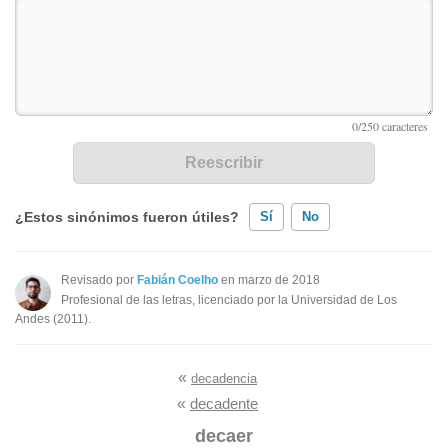
¿Estos sinónimos fueron útiles?
Sí
No
Existen sinónimos incorrectos
Revisado por
Fabián Coelho
en marzo de 2018
Profesional de las letras, licenciado por la Universidad de Los
Ninguno de los sinónimos presentados me ayudó
Andes (2011).
Otro
«
decadencia
«
decadente
decaer