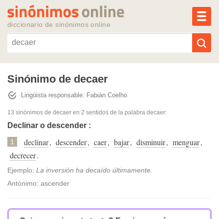
MEN
diccionario de sinónimos online
Reescribir texto con IA
Sinónimo de decaer
Lingüista responsable: Fabián Coelho
Sinónimos populares
13 sinónimos de decaer
en 2 sentidos de la palabra
decaer
:
Temas populares
Declinar o descender :
declinar
,
descender
,
caer
,
bajar
,
disminuir
,
menguar
,
1
Temas recientes
decrecer
.
Ejemplo:
La inversión ha decaído últimamente.
Antónimo: ascender