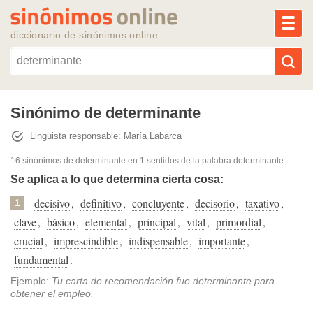
MEN
diccionario de sinónimos online
Reescribir texto con IA
Sinónimo de determinante
Lingüista responsable: María Labarca
Sinónimos populares
16 sinónimos de determinante
en 1 sentidos de la palabra
determinante
:
Temas populares
Se aplica a lo que determina cierta cosa:
decisivo
,
definitivo
,
concluyente
,
decisorio
,
taxativo
,
1
Temas recientes
clave
,
básico
,
elemental
,
principal
,
vital
,
primordial
,
crucial
,
imprescindible
,
indispensable
,
importante
,
fundamental
.
Ejemplo:
Tu carta de recomendación fue determinante para
obtener el empleo.