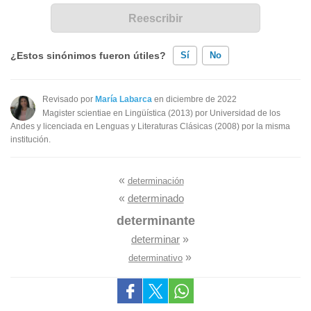
¿Estos sinónimos fueron útiles?
Sí
No
Existen sinónimos incorrectos
Revisado por
María Labarca
en diciembre de 2022
Magister scientiae en Lingüística (2013) por Universidad de los
Ninguno de los sinónimos presentados me ayudó
Andes y licenciada en Lenguas y Literaturas Clásicas (2008) por la misma
institución.
Otro
«
determinación
«
determinado
determinante
determinar
»
»
determinativo