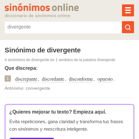
MEN
diccionario de sinónimos online
Reescribir texto con IA
Sinónimo de divergente
4 sinónimos de divergente
en 1 sentidos de la palabra
divergente
:
Sinónimos populares
Que discrepa:
discrepante
,
discordante
,
disconforme
,
opuesto
.
Temas populares
1
Antónimo: convergente
Temas recientes
¿Quieres mejorar tu texto?
Empieza aquí.
Evita repeticiones, gana claridad y transforma tus frases
con sinónimos y reescritura inteligente.