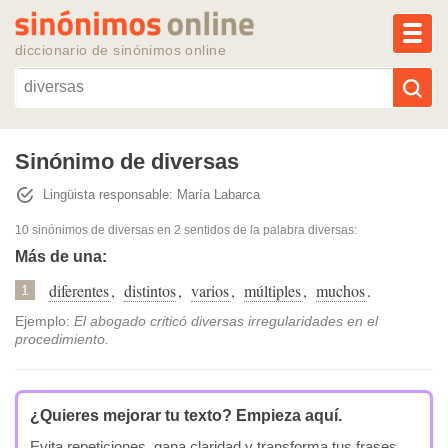
MEN
diccionario de sinónimos online
Reescribir texto con IA
Sinónimo de diversas
Lingüista responsable: María Labarca
Sinónimos populares
10 sinónimos de diversas
en 2 sentidos de la palabra
diversas
:
Temas populares
Más de una:
diferentes
,
distintos
,
varios
,
múltiples
,
muchos
.
1
Temas recientes
Ejemplo:
El abogado criticó diversas irregularidades en el
procedimiento.
¿Quieres mejorar tu texto?
Empieza aquí.
Evita repeticiones, gana claridad y transforma tus frases