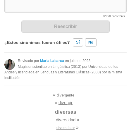
¿Estos sinónimos fueron útiles?
Sí
No
Existen sinónimos incorrectos
Revisado por
María Labarca
en julio de 2023
Magister scientiae en Lingüística (2013) por Universidad de los
Ninguno de los sinónimos presentados me ayudó
Andes y licenciada en Lenguas y Literaturas Clásicas (2008) por la misma
institución.
Otro
«
divergente
«
divergir
diversas
diversidad
»
»
diversificar