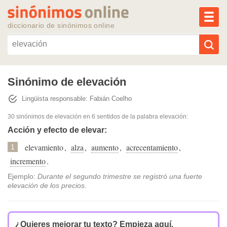
MEN
diccionario de sinónimos online
Reescribir texto con IA
Sinónimo de elevación
Lingüista responsable: Fabián Coelho
Sinónimos populares
30 sinónimos de elevación
en 6 sentidos de la palabra
elevación
:
Temas populares
Acción y efecto de elevar:
elevamiento
,
alza
,
aumento
,
acrecentamiento
,
1
Temas recientes
incremento
.
Ejemplo:
Durante el segundo trimestre se registró una fuerte
elevación de los precios.
¿Quieres mejorar tu texto?
Empieza aquí.