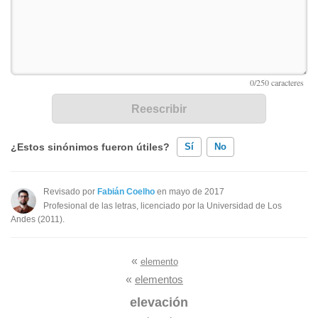
¿Estos sinónimos fueron útiles?
Sí
No
Existen sinónimos incorrectos
Revisado por
Fabián Coelho
en mayo de 2017
Profesional de las letras, licenciado por la Universidad de Los
Ninguno de los sinónimos presentados me ayudó
Andes (2011).
Otro
«
elemento
«
elementos
elevación